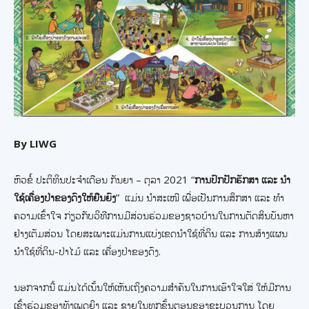
By LIWG
ຫົວຂໍ້ ປະຕິທິນປະຈໍາເດືອນ ກັນຍາ – ຕຸລາ 2021 “
ການປົກປັກຮັກສາ ແລະ ນໍາ
ໃຊ້ເຄື່ອງປ່າຂອງດົງໃຫ້ຍືນຍົງ
” ແມ່ນ ນໍາສະເໜີ ເພື່ອເປັນການສຶກສາ ແລະ ທຳ
ຄວາມເຂົ້າໃຈ ກ່ຽວກັບວິທີການມີສ່ວນຮ່ວມຂອງຊາວບ້ານໃນການຕັດສິນບັນຫາ
ຢ່າງເຕັມສ່ວນ ໂດຍສະເພາະແມ່ນການແບ່ງເຂດນຳໃຊ້ທີ່ດິນ ແລະ ການສ້າງແຜນ
ນຳໃຊ້ທີ່ດິນ-ປ່າໄມ້ ແລະ ເຄື່ອງປ່າຂອງດົງ.
ນອກຈາກນີ້ ແມ່ນໄດ້ເນັ້ນໃຫ້ເຫັນເຖິງຄວາມສໍາຄັນໃນການເອົາໃຈໃສ່ ໃຫ້ມີການ
ເຂົ້າຮ່ວມຂອງທັງເພດຍິງ ແລະ ຊາຍໃນທຸກຂັ້ນຕອນຂອງຂະບວນການ ໂດຍ