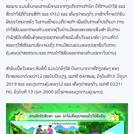
ສະເພາະ ແມ່ນຂັ້ນຕອນການພິຈາລະນາກ່ຽວກັບການກຳນົດ ວິທີການນຳໃຊ້ ແລະ
ສິດນຳໃຊ້ທີ່ດິນກະສິກຳ ແລະ ປ່າໄມ້ ແລະ ເຄື່ອງປ່າຂອງດົງ ວ່າເຂົາເຈົ້າຈະໄດ້ຮັບ
ຜົນປະໂຫຍດຫຍັງ ໃນການເຂົ້າຮ່ວມກິດຈະກຳ ເພື່ອເປັນການຄ້ຳປະກັນວ່າ ການ
ນຳໃຊ້ຊັບພະຍາກອນທຳມະຊາດຢູ່ໃນບ້ານມີຂອບເຂດເໝາະສົມສຳ ລັບການ
ດຳລົງຊີວິດທີ່ໝັ້ນຄົງຂອງປະຊາກອນທີ່ຈະເພີ່ມຂຶ້ນໃນອະນາຄົດ (ຕາມທີ່ໄດ້
ສະແດງໃຫ້ເຫັນພາບຊັດເຈນເຖິງ ການມີສ່ວນຮ່ວມຂອງປະຊາຊົນໃນການ
ຄຸ້ມຄອງປ່າສະຫງວນ ແລະ ການນຳໃຊ້ຊັບພະຍາກອນທໍາມະຊາດໃນບ້ານ)
ສໍາລັບເນື້ອໃນຂອງ ຫົວຂໍ້ນີ້ ແມ່ນໄດ້ອິງໃສ່ ບັນດາມາດຕາທີ່ກ່ຽວຂ້ອງ ຂອງ
ກົດໝາຍວ່າດ້ວຍປ່າໄມ້ (ສະບັບປັບປຸງ), ເລກທີ 64/ສພຊ, ລົງວັນທີ13 ມິຖຸນາ
2019 ແລະ ລະບຽບການຄຸ້ມຄອງໄມ້ ແລະ ເຄື່ອງປ່າຂອງດົງ, ເລກທີ 0221/
ກປ, ລົງວັນທີ 13 ຕຸລາ 2000 (ເບິ່ງລາຍລະອຽດຕາມຮູບພາບ).