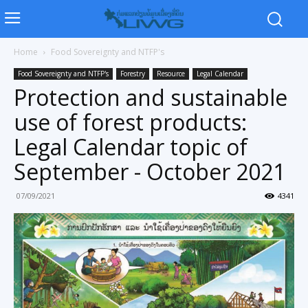
Home
Food Sovereignty and NTFP's
Food Sovereignty and NTFP's
Forestry
Resource
Legal Calendar
Protection and sustainable
use of forest products:
Legal Calendar topic of
September - October 2021
07/09/2021
4341