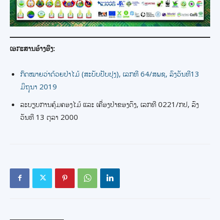
ເອກະສານອ້າງອີງ:
ກົດໝາຍວ່າດ້ວຍປ່າໄມ້ (ສະບັບປັບປຸງ), ເລກທີ 64/ສພຊ, ລົງວັນທີ13
ມິຖຸນາ 2019
ລະບຽບການຄຸ້ມຄອງໄມ້ ແລະ ເຄື່ອງປ່າຂອງດົງ, ເລກທີ 0221/ກປ, ລົງ
ວັນທີ 13 ຕຸລາ 2000