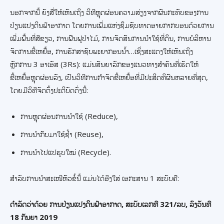
ນອກຈາກນີ້ ຍັງສື່ໃຫ້ເຫັນເຖິງ ວິທີຫຼຸດຜ່ອນຄວາມສ່ຽງຈາກຜົນກະທົບຂອງການ
ປ່ຽນແປງດິນຟ້າອາກາດ ໂດຍການເພີ່ມແຫ່ງຊຶມຊັບທາດອາຍກາກບອນດ້ວຍການ
ເພີ່ມພື້ນທີ່ສີຂຽວ, ການຟືນຟູປ່າໄມ້, ການຈັດສັນການນໍາໃຊ້ທີ່ດິນ, ການບໍລິຫານ
ຈັດການຂີ້ເຫຍື້ອ, ການຮັກສາຊັບພະຍາກອນນໍ້າ…ເຊິ່ງສະແດງໃຫ້ເຫັນເຖິງ
ຫຼັກການ 3 ອາເອັສ (3Rs): ແມ່ນສັນຍາລັກຂອງແນວທາງສໍາຄັນທີ່ເຮັດໃຫ້
ຂີ້ເຫຍື້ອຫຼຸດຜ່ອນລົງ, ເປັນວິທີການກໍາຈັດຂີ້ເຫຍື້ອທີ່ມີປະສິດທິຜົນຫລາຍທີ່ສຸດ,
ໂດຍມີວິທີຈັດຕັ້ງປະຕິບັດດັ່ງນີ້:
ການຫຼຸດຜ່ອນການນຳໃຊ້ (Reduce),
ການນຳກັບມາໃຊ້ຊ້ໍາ (Reuse),
ການນຳໄປແປຮູບໃໝ່ (Recycle).
ສໍາລັບການນໍາສະເໜີຫົວຂໍ້ນີ້ ແມ່ນໄດ້ອີງໃສ່ ເອກະສານ 1 ສະບັບຄື:
ດໍາລັດວ່າດ້ວຍ
ການປ່ຽນແປງດິນຟ້າອາກາດ
,
ສະບັບເລກທີ
321/
ລບ
,
ລົງວັນທີ
18
ກັນຍາ
2019