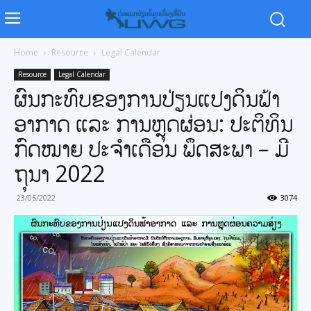
Home
Resource
Legal Calendar
Resource
Legal Calendar
ຜົນກະທົບຂອງການປ່ຽນແປງດິນຟ້າ
ອາກາດ ແລະ ການຫຼຸດຜ່ອນ: ປະຕິທິນ
ກົດໝາຍ ປະຈຳເດືອນ ພຶດສະພາ – ມີ
ຖຸນາ 2022
23/05/2022
3074