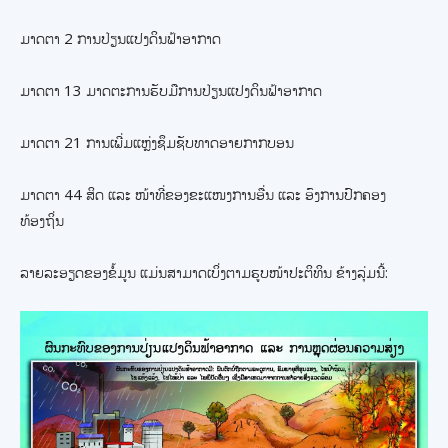
ມາດຕາ 2 ການປ່ຽນແປງດິນຟ້າອາກາດ
ມາດຕາ 13 ມາດຕະການຮັບມືການປ່ຽນແປງດິນຟ້າອາກາດ
ມາດຕາ 21 ການເພີ່ມແຫຼ່ງຊຶມຊັບທາດອາຍກາກບອນ
ມາດຕາ 44 ສິດ ແລະ ໜ້າທີ່ຂອງຂະແໜງການອື່ນ ແລະ ອົງການປົກຄອງ
ທ້ອງຖິ່ນ
ລາຍລະອຽດຂອງຂໍ້ມູນ ແມ່ນສາມາດເບິ່ງຕາມຮູບໜ້າປະຕິທິນ ຂ້າງລຸ່ມນີ້: