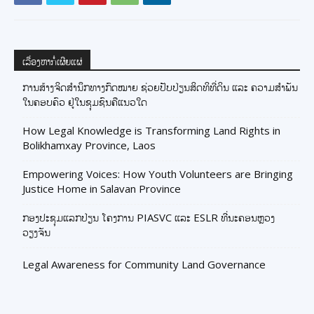
ເລື່ອງຫາກໍ່ເຜີຍແຜ່
ການສ້າງຈິດສຳນຶກທາງກົດໝາຍ ຊ່ວຍປັບປ່ຽນສິດທິທີ່ດິນ ແລະ ຄວາມສຳພັນ
ໃນຄອບຄົວ ຢູ່ໃນຊຸມຊົນຄືແນວໃດ
How Legal Knowledge is Transforming Land Rights in
Bolikhamxay Province, Laos
Empowering Voices: How Youth Volunteers are Bringing
Justice Home in Salavan Province
ກອງປະຊຸມແລກປ່ຽນ ໂຄງການ PIASVC ແລະ ESLR ທີ່ນະຄອນຫຼວງ
ວຽງຈັນ
Legal Awareness for Community Land Governance