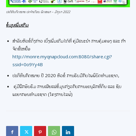
ປະຕິທິນກົດໝາຍ ປະຈຳເດືອນ ພຶດສະພາ – ມີຖຸນາ 2022
ຂໍ້ມູນເພີ່ມເຕີມ
ສໍາລັບຫົວຂໍ້ດັ່ງກ່າວ ເບິ່ງເພີ່ມເຕີມໄດ້ທີ່ ຄູ່ມືແນະນໍາ ການຄຸ້ມຄອງ ແລະ ກໍາ
ຈັດຂີ້ເຫຍື້ອ
http://monre.myqnapcloud.com:8080/share.cgi?
ssid=0o9Yy4B
ປະຕິທິນກົດໝາຍ ປີ 2020 ຫົວຂໍ້ ການຮັບມືກັບໄພພິບັດທໍາມະຊາດ,
ຄູ່ມືຝຶກອົບຮົມ ການເຜີຍແຜ່ຂໍ້ມູນກ່ຽວກັບການອະນຸລັກທີ່ດິນ ແລະ ຊັບ
ພະຍາກອນທໍາມະຊາດ (ໂຄງການໄລຟ໌)