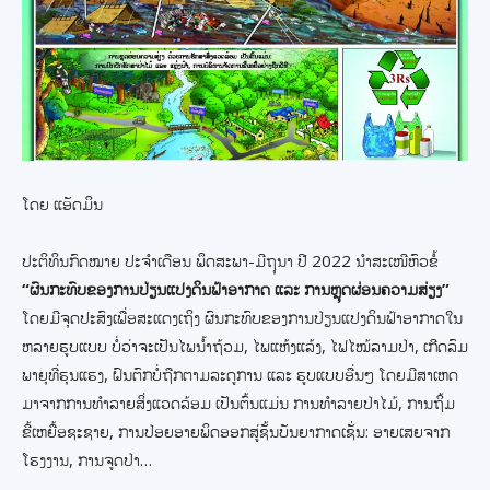
ໂດຍ ແອັດມິນ
ປະຕິທິນກົດໝາຍ ປະຈຳເດືອນ ພຶດສະພາ-ມີຖຸນາ ປີ 2022 ນຳສະເໜີຫົວຂໍ້
“ຜົນກະທົບຂອງການປ່ຽນແປງດິນຟ້າອາກາດ ແລະ ການຫຼຸດຜ່ອນຄວາມສ່ຽງ”
ໂດຍມີຈຸດປະສົງເພື່ອສະແດງເຖິງ ຜົນກະທົບຂອງການປ່ຽນແປງດິນຟ້າອາກາດໃນ
ຫລາຍຮູບແບບ ບໍ່ວ່າຈະເປັນໄພນ້ຳຖ້ວມ, ໄພແຫ້ງແລ້ງ, ໄຟໄໝ້ລາມປ່າ, ເກີດລົມ
ພາຍຸທີ່ຮຸນແຮງ, ຝົນຕົກບໍ່ຖືກຕາມລະດູການ ແລະ ຮູບແບບອື່ນໆ ໂດຍມີສາເຫດ
ມາຈາກການທໍາລາຍສິ່ງແວດລ້ອມ ເປັນຕົ້ນແມ່ນ ການທຳລາຍປ່າໄມ້, ການຖິ້ມ
ຂີ້ເຫຍື້ອຊະຊາຍ, ການປ່ອຍອາຍພິດອອກສູ່ຊັ້ນບັນຍາກາດເຊັ່ນ: ອາຍເສຍຈາກ
ໂຮງງານ, ການຈູດປ່າ…