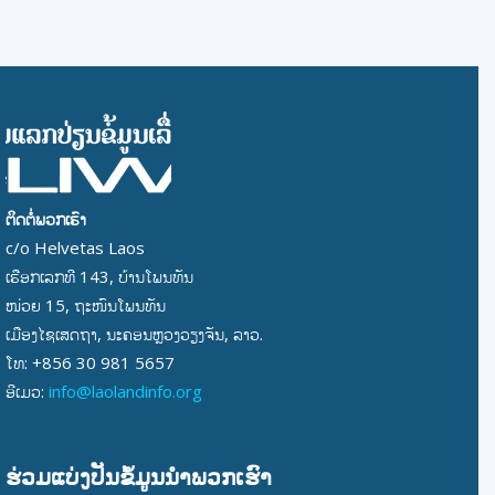
ຕິດຕໍ່ພວກເຮົາ
c/o Helvetas Laos
ເຮືອກເລກທີ 143, ບ້ານໂພນທັນ
ໜ່ວຍ 15, ຖະໜົນໂພນທັນ
ເມືອງໄຊເສດຖາ, ນະຄອນຫຼວງວຽງຈັນ, ລາວ.
ໂທ: +856 30 981 5657
ອີເມວ:
info@laolandinfo.org
ຮ່ວມແບ່ງປັນຂໍ້ມູນນໍາພວກເຮົາ