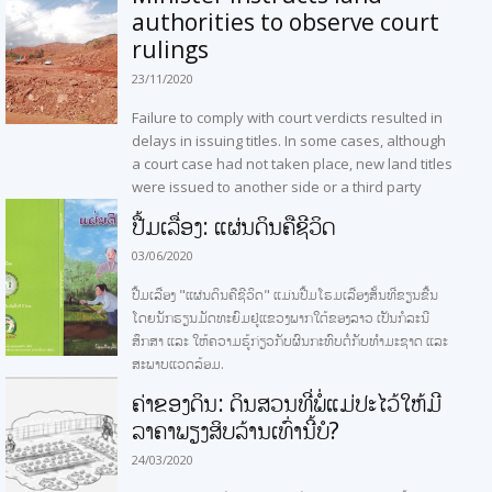
authorities to observe court
rulings
23/11/2020
Failure to comply with court verdicts resulted in
delays in issuing titles. In some cases, although
a court case had not taken place, new land titles
were issued to another side or a third party
ປື້ມເລື່ອງ: ແຜ່ນດິນຄືຊີວິດ
03/06/2020
ປື້ມເລື່ອງ "ແຜ່ນດິນຄືຊີວິດ" ແມ່ນປື້ມໂຮມເລື່ອງສັ້ນທີ່ຂຽນຂື້ນ
ໂດຍນັກຮຽນມັດທະຍົມຢູ່ແຂວງພາກໃຕ້ຂອງລາວ ເປັນກໍລະນີ
ສຶກສາ ແລະ ໃຫ້ຄວາມຮູ້ກ່ຽວກັບຜົນກະທົບຕໍ່ກັບທໍາມະຊາດ ແລະ
ສະພາບແວດລ້ອມ.
ຄ່າຂອງດິນ: ດິນສວນທີ່ພໍ່ແມ່ປະໄວ້ໃຫ້ມີ
ລາຄາພຽງສິບລ້ານເທົ່ານີ້ບໍ?
24/03/2020