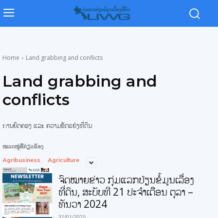
Home
Land grabbing and conflicts
Land grabbing and
conflicts
ການຍຶດຄອງ ແລະ ຄວາມຂັດແຍ້ງທີ່ດິນ
ໝວດໝູ່ທີ່ກ່ຽວຂ້ອງ
Agribusiness
Agriculture
ຈົດໝາຍຂ່າວ ກຸ່ມແລກປ່ຽນຂໍ້ມູນເລື່ອງ
ທີ່ດິນ, ສະບັບທີ 21 ປະຈໍາເດືອນ ຕຸລາ –
ທັນວາ 2024
31/01/2025