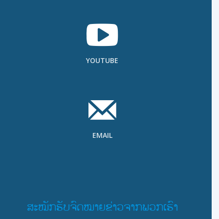
YOUTUBE
EMAIL
ສະໝັກຮັບຈົດໝາຍຂ່າວຈາກພວກເຮົາ