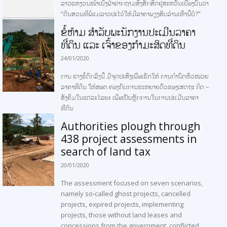
ລາວແຫງວນໜ້າເບິ່ງຟ້າຢາກຖາມສິ່ງສັກສິດຢູ່ສະຫວັນເບື້ອງບົນວ່າ
“ດິນສວນທີ່ພໍ່ແມ່ລາວປະໄວ້ໃຫ້ມີລາຄາພຽງສິບລ້ານເທົ່ານີ້ບໍ?”
ຂໍ້ຫ້າມ ສຳລັບພະນັກງານປະເມີນລາຄາ
ທີ່ດິນ ແລະ ເຈົ້າຂອງກໍາມະສິດທີ່ດິນ
24/01/2020
ການ ຮ່າງຂໍ້ຕົກລົງນີ້ ມີຈຸດປະສົງເພື່ອເຮັດໃຫ້ ການກຳນົດຫົວໜ່ວຍ
ລາຄາທີ່ດິນ ໃຫ້ສອດ ຄ່ອງກັບການຂະຫຍາຍຕົວຂອງເສດຖະ ກິດ –
ສັງຄົມໃນແຕ່ລະໄລຍະ ເພື່ອເປັນຫຼັກການໃນການປະເມີນລາຄາ
ທີ່ດິນ
Authorities plough through
438 project assessments in
search of land tax
20/01/2020
The assessment focused on seven scenarios,
namely so-called ghost projects, cancelled
projects, expired projects, implementing
projects, those without land leases and
concessions from the government, conflicted