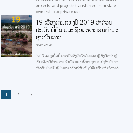
projects, and projects transferred from state
ownership to private use.
19 ເລື່ອງເດັ່ນແຫ່ງປີ 2019 ວ່າດ້ວຍ
ປະເດັນທີ່ດິນ ແລະ ຊັບພະຍາກອນທໍາມະ
ຊາດໃນລາວ
10/01/2020
ໃນ19 ເລື່ອງເດັ່ນນີ້ ອາດເປັນສິ່ງທີ່ເຮົາລືມແລ້ວ ຫຼື ຍັງຈົດຈໍາ ຫຼື
ເປັນເລື່ອງທີ່ສ້າງຄວາມສົນໃຈ ແລະ ເຝົ້າຄອງຄອຍເບິ່ງຜົນທີ່ອາດ
ເຫັດຂື້ນໃນປີນີ້ ຫຼື ໃນອະຍາຄົດທີ່ເຮົາເບິ່ງບໍ່ທັນເຫັນເທື່ອກໍ່ວ່າໄດ້.
1
2