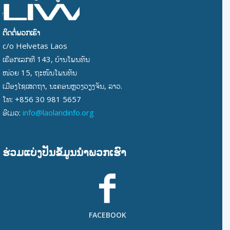
ຕິດຕໍ່ພວກເຮົາ
c/o Helvetas Laos
ເຮືອກເລກທີ 143, ບ້ານໂພນທັນ
ໜ່ວຍ 15, ຖະໜົນໂພນທັນ
ເມືອງໄຊເສດຖາ, ນະຄອນຫຼວງວຽງຈັນ, ລາວ.
ໂທ: +856 30 981 5657
ອີເມວ:
info@laolandinfo.org
ຮ່ວມແບ່ງປັນຂໍ້ມູນນໍາພວກເຮົາ
FACEBOOK