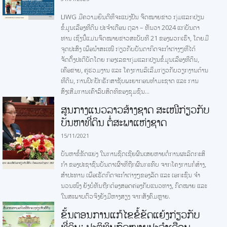
LIWG ມີຄວາມຍິນດີທີ່ຈະແບ່ງປັນ ຈົດໝາຍຂ່າວ ກຸ່ມແລກປ່ຽນ
ຂໍ້ມູນເລື່ອງທີ່ດິນ ປະຈໍາເດືອນ ຕຸລາ – ທັນວາ 2024 ແກ່ບັນດາ
ທ່ານ ເຊິ່ງນີ້ແມ່ນຈົດໝາຍຂ່າວສະບັບທີ 21 ຂອງພວກເຮົາ, ໂດຍມີ
ຈຸດປະສົງ ເພື່ອນຳສະເໜີ ກ່ຽວກັບບັນດາກິດຈະກຳຕ່າງໆທີ່ໄດ້
ຈັດຕັ້ງປະຕິບັດໂດຍ ກອງເລຂາກຸ່ມແລກປ່ຽນຂໍ້ມູນເລື່ອງທີ່ດິນ,
ເຄືອຂ່າຍ, ຄູ່ຮ່ວມງານ ແລະ ໂຄງການລິເລີ່ມກ່ຽວກັບວຽກງານດ້ານ
ທີ່ດິນ, ການປົກປັກຮັກສາຊັບພະຍາກອນທຳມະຊາດ ແລະ ການ
ສົ່ງເສີມການເຄົາລົບສິດທິຂອງຊຸມຊົນ...
ສູນກາງແນວລາວສ້າງຊາດ ສະເໜີກ່ຽວກັບ
ບັນຫາທີ່ດິນ ຕໍ່ສະພາແຫ່ງຊາດ
15/11/2021
ບັນຫາຂໍ້ຂັດແຍ່ງ ໃນການຊົດເຊີຍຜົນເສຍຫາຍຕໍ່ການຜະລິດກະສິ
ກໍາ ຂອງປະຊາຊົນບັນດາເຜົ່າທີ່ຖືກຜົນກະທົບ ຈາກໂຄງການກໍ່ສ້າງ,
ສໍາປະທານ ເພື່ອເຮັດກິດຈະກໍາຕ່າງໆຂອງລັດ ແລະ ເອກະຊົນ ຈໍາ
ນວນໜຶ່ງ ຍັງບໍ່ທັນຖືກຕ້ອງສອດຄ່ອງກັບແນວທາງ, ກົດໝາຍ ແລະ
ໃນສະພາບຕົວຈິງຍັງມີຫາງສຽງ ຈາກສັງຄົມຫຼາຍ.
ຂັ້ນຕອນການແກ້ໄຂຂໍ້ຂັດແຍ້ງກ່ຽວກັບ