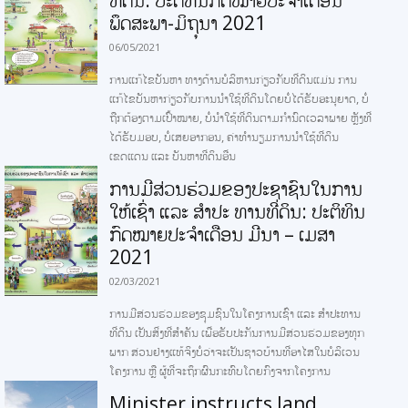
ທີ່ດິນ: ປະຕິທິນກົດໝາຍປະຈໍາເດືອນ
ພຶດສະພາ-ມິຖຸນາ 2021
06/05/2021
ການແກ້ໄຂບັນຫາ ທາງດ້ານບໍລິຫານກ່ຽວກັບທີ່ດິນແມ່ນ ການ
ແກ້ໄຂບັນຫາກ່ຽວກັບການນໍາໃຊ້ທີ່ດິນໂດຍບໍ່ໄດ້ຮັບອະນຸຍາດ, ບໍ່
ຖືກຕ້ອງຕາມເປົ້າໝາຍ, ບໍ່ນໍາໃຊ້ທີ່ດິນຕາມກໍານົດເວລາພາຍ ຫຼັງທີ່
ໄດ້ຮັບມອບ, ບໍ່ເສຍອາກອນ, ຄ່າທໍານຽມການນໍາໃຊ້ທີ່ດິນ
ເຂດແດນ ແລະ ບັນຫາທີ່ດິນອື່ນ
ການມີສ່ວນຮ່ວມຂອງປະຊາຊົນໃນການ
ໃຫ້ເຊົ່າ ແລະ ສໍາປະ ທານທີ່ດິນ: ປະຕິທິນ
ກົດໝາຍປະຈໍາເດືອນ ມີນາ – ເມສາ
2021
02/03/2021
ການມີສ່ວນຮ່ວມຂອງຊຸມຊົນໃນໂຄງການເຊົ່າ ແລະ ສໍາປະທານ
ທີ່ດິນ ເປັນສິ່ງທີ່ສໍາຄັນ ເພື່ອຮັບປະກັນການມີສ່ວນຮ່ວມຂອງທຸກ
ພາກ ສ່ວນຢ່າງແທ້ຈິງບໍ່ວ່າຈະເປັນຊາວບ້ານທີ່ອາໄສໃນບໍລິເວນ
ໂຄງການ ຫຼື ຜູ້ທີ່ຈະຖຶກຜົນກະທົບໂດຍກົງຈາກໂຄງການ
Minister instructs land