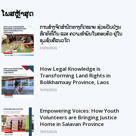
ໂພສຫຼ້າສຸດ
ການສ້າງຈິດສຳນຶກທາງກົດໝາຍ ຊ່ວຍປັບປ່ຽນ
ສິດທິທີ່ດິນ ແລະ ຄວາມສຳພັນໃນຄອບຄົວ ຢູ່ໃນ
ຊຸມຊົນຄືແນວໃດ
25/06/2026
How Legal Knowledge is
Transforming Land Rights in
Bolikhamxay Province, Laos
10/06/2026
Empowering Voices: How Youth
Volunteers are Bringing Justice
Home in Salavan Province
19/05/2026